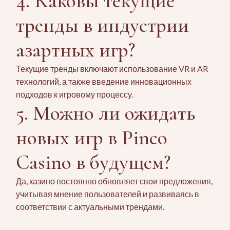
4. Каковы текущие
тренды в индустрии
азартных игр?
Текущие тренды включают использование VR и AR
технологий, а также введение инновационных
подходов к игровому процессу.
5. Можно ли ожидать
новых игр в Pinco
Casino в будущем?
Да, казино постоянно обновляет свои предложения,
учитывая мнение пользователей и развиваясь в
соответствии с актуальными трендами.