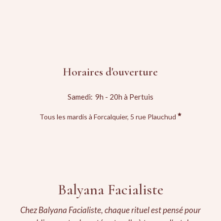
Horaires d'ouverture
Samedi:
9h - 20h à Pertuis
Tous les mardis à Forcalquier, 5 rue Plauchud
Balyana Facialiste
Chez Balyana Facialiste, chaque rituel est pensé pour