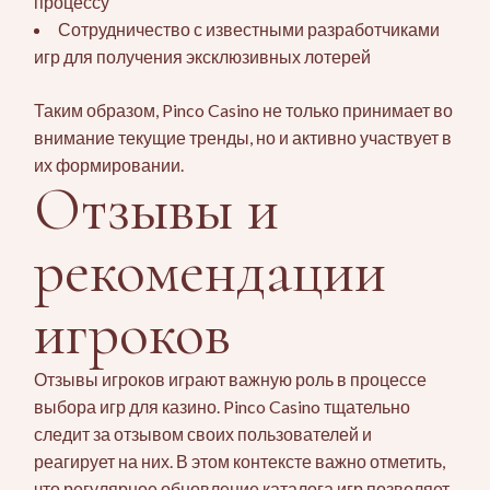
процессу
Сотрудничество с известными разработчиками
игр для получения эксклюзивных лотерей
Таким образом, Pinco Casino не только принимает во
внимание текущие тренды, но и активно участвует в
их формировании.
Отзывы и
рекомендации
игроков
Отзывы игроков играют важную роль в процессе
выбора игр для казино. Pinco Casino тщательно
следит за отзывом своих пользователей и
реагирует на них. В этом контексте важно отметить,
что регулярное обновление каталога игр позволяет