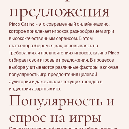
предложения
Pinco Casino – это современный онлайн-казино,
которое привлекает игроков разнообразием игр и
высококачественным сервисом. В этом
статьепоразберёмся, как, основываясь на
требованиях и предпочтениях игроков, казино Pinco
отбирает свои игровые предложения. В процессе
выбора учитываются различные факторы, включая
популярность игр, предпочтения целевой
аудитории и даже анализ текущих трендов в
индустрии азартных игр.
Популярность и
спрос на игры
Одним из ключевых факторов при выборе игровых