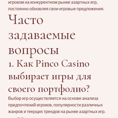
игроком на конкурентном рынке азартных игр,
постоянно обновляя свои игровые предложения.
Часто
задаваемые
вопросы
1. Как Pinco Casino
выбирает игры для
своего портфолио?
Выбор игр осуществляется на основе анализа
предпочтений игроков, популярности различных
жанров и текущих трендов на рынке азартных игр.